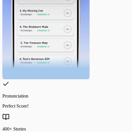
Đọc và Ghi File
Bài tập File Operations - Cơ bản
Làm việc với CSV
Bài tập File Operations - Nâng cao
Làm việc với JSON
Bài tập CSV - Cơ bản
Modules
Bài tập CSV - Nâng cao
*args và **kwargs
Bài tập Enumerate & Zip - Cơ bản
Đệ quy (Recursion)
Bài tập Enumerate & Zip - Nâng cao
Scope và Namespace
Bài tập Modules - Cơ bản
Quản lý bộ nhớ (Memory Management)
Bài tập Modules - Nâng cao
Decorators (Hàm trang trí)
Bài tập Sử dụng hàm print()
Generators và Iterators
Context Managers (with statement)
Regular Expressions
Walrus Operator (:=)
Date and Time (datetime module)
Math và Random modules
Pronunciation
Perfect Score!
400+ Stories