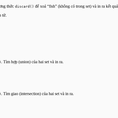
ơng thức
để xoá “fish” (không có trong set) và in ra kết qu
discard()
 tử.
. Tìm hợp (union) của hai set và in ra.
}
. Tìm giao (intersection) của hai set và in ra.
}