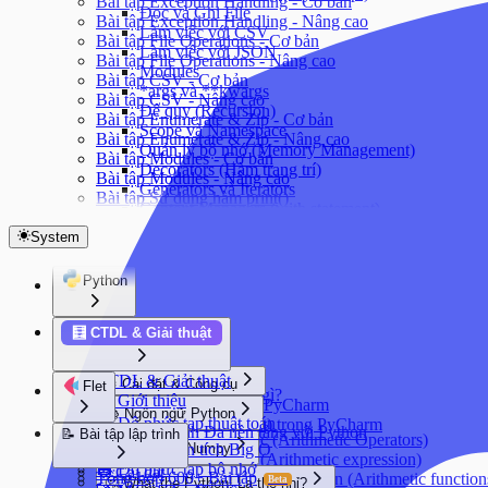
Bài tập Exception Handling - Cơ bản
Đọc và Ghi File
Bài tập Exception Handling - Nâng cao
Làm việc với CSV
Bài tập File Operations - Cơ bản
Làm việc với JSON
Bài tập File Operations - Nâng cao
Modules
Bài tập CSV - Cơ bản
*args và **kwargs
Bài tập CSV - Nâng cao
Đệ quy (Recursion)
Bài tập Enumerate & Zip - Cơ bản
Scope và Namespace
Bài tập Enumerate & Zip - Nâng cao
Quản lý bộ nhớ (Memory Management)
Bài tập Modules - Cơ bản
Decorators (Hàm trang trí)
Bài tập Modules - Nâng cao
Generators và Iterators
Bài tập Sử dụng hàm print()
Context Managers (with statement)
Regular Expressions
System
Walrus Operator (:=)
Date and Time (datetime module)
Python
Math và Random modules
Python
🧮 CTDL & Giải thuật
👋 Giới thiệu
Python là gì?
CTDL & Giải thuật
⚙️ Cài đặt & Công cụ
Flet
Python làm được gì?
👋 Giới thiệu
Cài đặt Python & PyCharm
📚 Ngôn ngữ Python
⏱️ Độ phức tạp thuật toán
Tạo dự án (project) trong PyCharm
Flet - Lập trình Đa nền tảng với Python
📝 Bài tập lập trình
Các toán tử số học (Arithmetic Operators)
📝 Ví dụ phân tích Big O
📦 Thư viện Numpy
👋 Giới thiệu
Biểu thức số học (Arithmetic expression)
💾 Độ phức tạp bộ nhớ
⚙️ Cài đặt
Giới thiệu về NumPy
Tổng hợp 600+ Bài tập
Các hàm số học trong Python (Arithmetic function
Beta
🤔 What the Python! Lạ thế nhỉ?