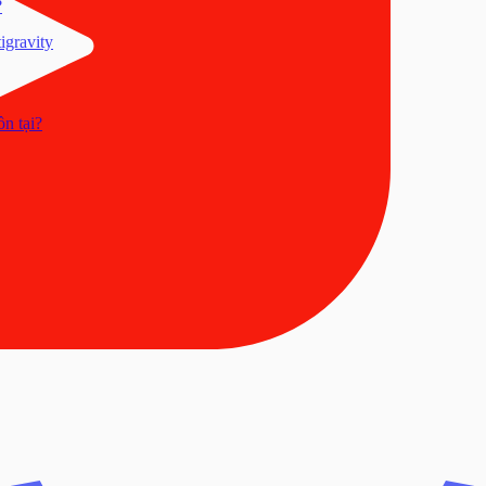
?
igravity
n tại?