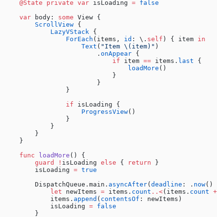
    @State
 private
 var
 isLoading 
=
 false
    var
 body: 
some
 View {
        ScrollView
 {
            LazyVStack
 {
                ForEach
(items, 
id
: \.
self
) { item 
in
                    Text
(
"Item 
\(item)
"
)
                        .
onAppear
 {
                            if
 item 
==
 items.
last
 {
                                loadMore
()
                            }
                        }
                }
                if
 isLoading {
                    ProgressView
()
                }
            }
        }
    }
    func
 loadMore
() {
        guard
 !
isLoading 
else
 { 
return
 }
        isLoading 
=
 true
        DispatchQueue.main.
asyncAfter
(
deadline
: .
now
() 
            let
 newItems 
=
 items.
count
..<
(items.
count
 +
            items.
append
(
contentsOf
: newItems)
            isLoading 
=
 false
        }