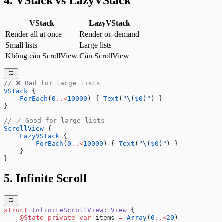
4. VStack vs LazyVStack
VStack
LazyVStack
Render all at once
Render on-demand
Small lists
Large lists
Không cần ScrollView
Cần ScrollView
// ❌ Bad for large lists
VStack
 {
    ForEach
(
0
..<
10000
) { 
Text
(
"
\(
$0
)
"
) }
}
// ✅ Good for large lists
ScrollView
 {
    LazyVStack
 {
        ForEach
(
0
..<
10000
) { 
Text
(
"
\(
$0
)
"
) }
    }
}
5. Infinite Scroll
struct
 InfiniteScrollView
: 
View 
{
    @State
 private
 var
 items 
=
 Array
(
0
..<
20
)