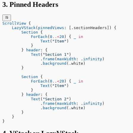
Context Managers (with statement)
3. Pinned Headers
Regular Expressions
Walrus Operator (:=)
Date and Time (datetime module)
Math và Random modules
ScrollView
 {
    LazyVStack
(
pinnedViews
: [.sectionHeaders]) {
        Section
 {
            ForEach
(
0
..<
20
) { 
_
 in
                Text
(
"Item"
)
            }
        } 
header
: {
            Text
(
"Section 1"
)
                .
frame
(
maxWidth
: .
infinity
)
                .
background
(.white)
        }
        Section
 {
            ForEach
(
0
..<
20
) { 
_
 in
                Text
(
"Item"
)
            }
        } 
header
: {
            Text
(
"Section 2"
)
                .
frame
(
maxWidth
: .
infinity
)
                .
background
(.white)
        }
    }
}