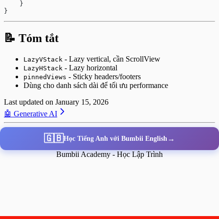
    }
}
📝 Tóm tắt
- Lazy vertical, cần ScrollView
LazyVStack
- Lazy horizontal
LazyHStack
- Sticky headers/footers
pinnedViews
Dùng cho danh sách dài để tối ưu performance
Last updated on
January 15, 2026
🤖 Generative AI
🇬🇧
→
Học Tiếng Anh với Bumbii English
Bumbii Academy - Học Lập Trình