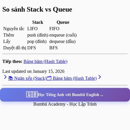
So sánh Stack vs Queue
Stack
Queue
Nguyên tắc
LIFO
FIFO
Thêm
push (đỉnh)
enqueue (cuối)
Lấy
pop (đỉnh)
dequeue (đầu)
Duyệt đồ thị
DFS
BFS
Tiếp theo:
Bảng băm (Hash Table)
Last updated on
January 15, 2026
📚 Ngăn xếp (Stack)
🗂️ Bảng băm (Hash Table)
🇬🇧
→
Học Tiếng Anh với Bumbii English
Bumbii Academy - Học Lập Trình