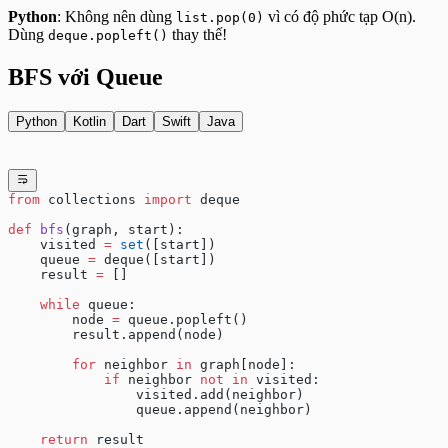
Python
: Không nên dùng
vì có độ phức tạp O(n).
list.pop(0)
Dùng
thay thế!
deque.popleft()
BFS với Queue
Python
Kotlin
Dart
Swift
Java
from
 collections 
import
 deque
def
 bfs
(graph, start):
    visited 
=
 set
([start])
    queue 
=
 deque([start])
    result 
=
 []
    while
 queue:
        node 
=
 queue.popleft()
        result.append(node)
        for
 neighbor 
in
 graph[node]:
            if
 neighbor 
not
 in
 visited:
                visited.add(neighbor)
                queue.append(neighbor)
    return
 result