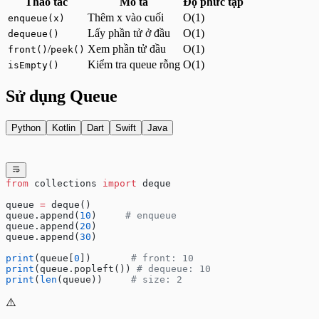
Thao tác
Mô tả
Độ phức tạp
Bài tập Modules - Nâng cao
Thêm x vào cuối
O(1)
enqueue(x)
Bài tập Sử dụng hàm print()
Lấy phần tử ở đầu
O(1)
dequeue()
/
Xem phần tử đầu
O(1)
front()
peek()
Kiểm tra queue rỗng
O(1)
isEmpty()
Sử dụng Queue
Python
Kotlin
Dart
Swift
Java
from
 collections 
import
 deque
queue 
=
 deque()
queue.append(
10
)     
# enqueue
queue.append(
20
)
queue.append(
30
)
print
(queue[
0
])       
# front: 10
print
(queue.popleft()) 
# dequeue: 10
print
(
len
(queue))     
# size: 2
⚠️