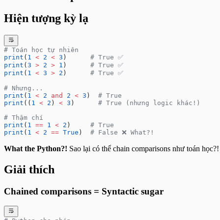
Bài tập Recursion - Cơ bản
Bài tập Recursion - Nâng cao
Hiện tượng kỳ lạ
Bài tập Exception Handling - Cơ bản
Bài tập Exception Handling - Nâng cao
Bài tập File Operations - Cơ bản
Bài tập File Operations - Nâng cao
# Toán học tự nhiên
print
(
1
 <
 2
 <
 3
)      
# True ✅
Bài tập CSV - Cơ bản
print
(
3
 >
 2
 >
 1
)      
# True ✅
Bài tập CSV - Nâng cao
print
(
1
 <
 3
 >
 2
)      
# True ✅
Bài tập Enumerate & Zip - Cơ bản
Bài tập Enumerate & Zip - Nâng cao
# Nhưng...
Bài tập Modules - Cơ bản
print
(
1
 <
 2
 and
 2
 <
 3
)  
# True
Bài tập Modules - Nâng cao
print
((
1
 <
 2
) 
<
 3
)      
# True (nhưng logic khác!)
Bài tập Sử dụng hàm print()
# Thậm chí
print
(
1
 ==
 1
 <
 2
)     
# True
print
(
1
 <
 2
 ==
 True
)  
# False ❌ What?!
What the Python?!
Sao lại có thể chain comparisons như toán học?!
Giải thích
Chained comparisons = Syntactic sugar