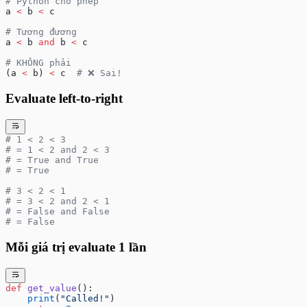
# Python cho phép
a 
<
 b 
<
 c
# Tương đương
a 
<
 b 
and
 b 
<
 c
# KHÔNG phải
(a 
<
 b) 
<
 c  
# ❌ Sai!
Evaluate left-to-right
# 1 < 2 < 3
# = 1 < 2 and 2 < 3
# = True and True
# = True
# 3 < 2 < 1
# = 3 < 2 and 2 < 1
# = False and False
# = False
Mỗi giá trị evaluate 1 lần
def
 get_value
():
    print
(
"Called!"
)