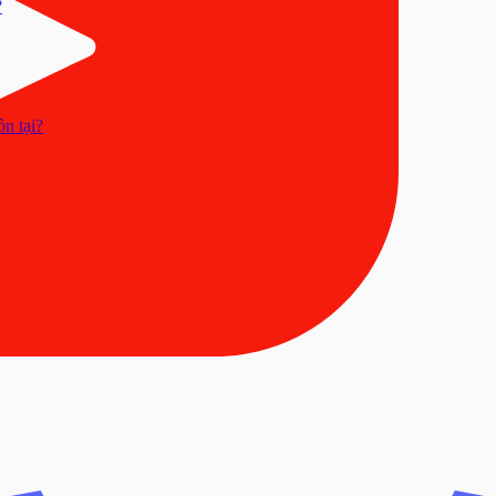
?
n tại?