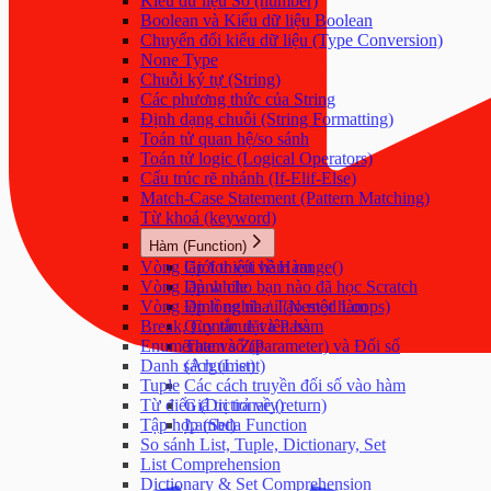
Kiểu dữ liệu Số (number)
Boolean và Kiểu dữ liệu Boolean
Chuyển đổi kiểu dữ liệu (Type Conversion)
None Type
Chuỗi ký tự (String)
Các phương thức của String
Định dạng chuỗi (String Formatting)
Toán tử quan hệ/so sánh
Toán tử logic (Logical Operators)
Cấu trúc rẽ nhánh (If-Elif-Else)
Match-Case Statement (Pattern Matching)
Từ khoá (keyword)
Hàm (Function)
Vòng lặp for với hàm range()
Giới thiệu về Hàm
Vòng lặp while
Dành cho bạn nào đã học Scratch
Vòng lặp lồng nhau (Nested Loops)
Định nghĩa / Tạo một hàm
Break, Continue và Pass
Quy tắc đặt tên hàm
Enumerate và Zip
Tham số (Parameter) và Đối số
Danh sách (List)
(Argument)
Tuple
Các cách truyền đối số vào hàm
Từ điển (Dictionary)
Giá trị trả về (return)
Tập hợp (Set)
Lambda Function
So sánh List, Tuple, Dictionary, Set
List Comprehension
Dictionary & Set Comprehension