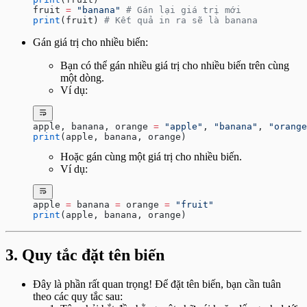
fruit 
=
 "banana"
 # Gán lại giá trị mới
print
(fruit) 
# Kết quả in ra sẽ là banana
Gán giá trị cho nhiều biến:
Bạn có thể gán nhiều giá trị cho nhiều biến trên cùng
một dòng.
Ví dụ:
apple, banana, orange 
=
 "apple"
, 
"banana"
, 
"orange
print
(apple, banana, orange)
Hoặc gán cùng một giá trị cho nhiều biến.
Ví dụ:
apple 
=
 banana 
=
 orange 
=
 "fruit"
print
(apple, banana, orange)
3. Quy tắc đặt tên biến
Đây là phần rất quan trọng! Để đặt tên biến, bạn cần tuân
theo các quy tắc sau: