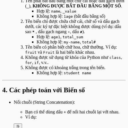
Tên phải bắt đầu bằng một chữ cái hoặc dấu gạch dưới
(
),
KHÔNG ĐƯỢC BẮT ĐẦU BẰNG MỘT SỐ
.
_
Hợp lệ:
,
name
_value
Không hợp lệ:
(bắt đầu bằng số)
1age
Tên biến chỉ được chứa chữ cái, chữ số và dấu gạch
dưới, các ký tự đặc biệt không được dùng (ví dụ: dấu
sao
, dấu gạch ngang
, dấu
).
*
-
#
Hợp lệ:
,
age1
total_sum
Không hợp lệ:
,
my-name
total#
Tên biến có phân biệt chữ hoa, chữ thường. Ví dụ:
và
là hai biến khác nhau.
fruit
Fruit
Không được sử dụng từ khóa của Python như
,
class
,
, v.v..
for
if
Không được có khoảng trắng trong tên biến.
Không hợp lệ:
student name
4. Các phép toán với Biến số
Nối chuỗi (String Concatenation):
Bạn có thể dùng dấu
để nối hai chuỗi lại với nhau.
+
Ví dụ: