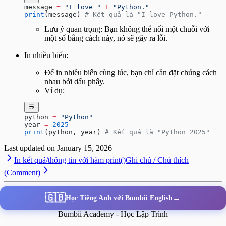
message 
=
 "I love "
 +
 "Python."
print
(message) 
# Kết quả là "I love Python."
Lưu ý quan trọng: Bạn không thể nối một chuỗi với
một số bằng cách này, nó sẽ gây ra lỗi.
In nhiều biến:
Để in nhiều biến cùng lúc, bạn chỉ cần đặt chúng cách
nhau bởi dấu phẩy.
Ví dụ:
python 
=
 "Python"
year 
=
 2025
print
(python, year) 
# Kết quả là "Python 2025"
Last updated on
January 15, 2026
In kết quả/thông tin với hàm print()
Ghi chú / Chú thích
(Comment)
🇬🇧
→
Học Tiếng Anh với Bumbii English
Bumbii Academy - Học Lập Trình