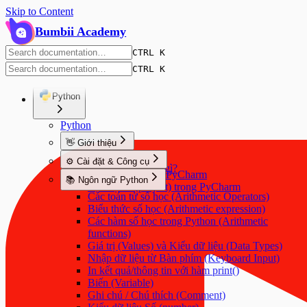
Skip to Content
Bumbii Academy
CTRL K
CTRL K
Python
Python
👋 Giới thiệu
Python là gì?
⚙️ Cài đặt & Công cụ
Python làm được gì?
Cài đặt Python & PyCharm
📚 Ngôn ngữ Python
Tạo dự án (project) trong PyCharm
Các toán tử số học (Arithmetic Operators)
Biểu thức số học (Arithmetic expression)
Các hàm số học trong Python (Arithmetic
functions)
Giá trị (Values) và Kiểu dữ liệu (Data Types)
Nhập dữ liệu từ Bàn phím (Keyboard Input)
In kết quả/thông tin với hàm print()
Biến (Variable)
Ghi chú / Chú thích (Comment)