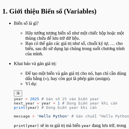
Bài tập File Operations - Nâng cao
Bài tập CSV - Cơ bản
1. Giới thiệu Biến số (Variables)
Bài tập CSV - Nâng cao
Bài tập Enumerate & Zip - Cơ bản
Biến số là gì?
Bài tập Enumerate & Zip - Nâng cao
Bài tập Modules - Cơ bản
Hãy tưởng tượng biến số như một chiếc hộp hoặc một
Bài tập Modules - Nâng cao
thùng chứa để lưu trữ dữ liệu.
Bài tập Sử dụng hàm print()
Bạn có thể gán các giá trị như số, chuỗi ký tự, … cho
biến, sau đó sử dụng lại chúng trong suốt chương trình
của mình.
Khai báo và gán giá trị:
Để tạo một biến và gán giá trị cho nó, bạn chỉ cần dùng
dấu bằng (
), hay còn gọi là phép gán (assign).
=
Ví dụ:
year 
=
 2025
 # Gán số 25 vào biến year
next_year 
=
 year 
+
 1
 # Dùng biến year khi cần
print
(year) 
# Dùng biến year khi cần
message 
=
 'Hello Python'
 # Gán chuỗi "Hello Python
sẽ in ra giá trị mà biến
đang lưu trữ, trong
print(year)
year