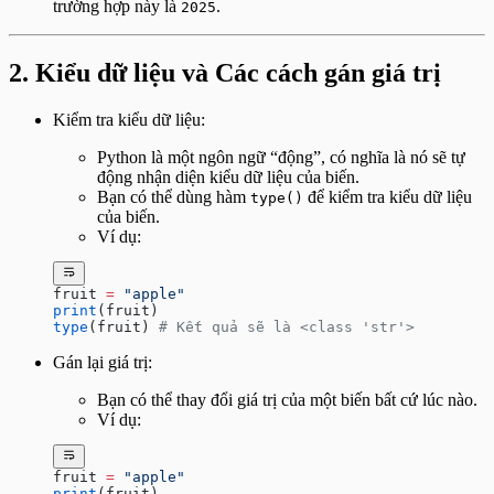
trường hợp này là
.
2025
2. Kiểu dữ liệu và Các cách gán giá trị
Kiểm tra kiểu dữ liệu:
Python là một ngôn ngữ “động”, có nghĩa là nó sẽ tự
động nhận diện kiểu dữ liệu của biến.
Bạn có thể dùng hàm
để kiểm tra kiểu dữ liệu
type()
của biến.
Ví dụ:
fruit 
=
 "apple"
print
(fruit)
type
(fruit) 
# Kết quả sẽ là <class 'str'>
Gán lại giá trị:
Bạn có thể thay đổi giá trị của một biến bất cứ lúc nào.
Ví dụ:
fruit 
=
 "apple"
print
(fruit)