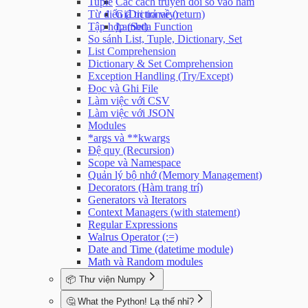
Tuple
Các cách truyền đối số vào hàm
Bài tập Modules - Cơ bản
Từ điển (Dictionary)
Giá trị trả về (return)
Bài tập Modules - Nâng cao
Tập hợp (Set)
Lambda Function
Bài tập Sử dụng hàm print()
So sánh List, Tuple, Dictionary, Set
List Comprehension
Dictionary & Set Comprehension
Exception Handling (Try/Except)
Đọc và Ghi File
Làm việc với CSV
Làm việc với JSON
Modules
*args và **kwargs
Đệ quy (Recursion)
Scope và Namespace
Quản lý bộ nhớ (Memory Management)
Decorators (Hàm trang trí)
Generators và Iterators
Context Managers (with statement)
Regular Expressions
Walrus Operator (:=)
Date and Time (datetime module)
Math và Random modules
📦 Thư viện Numpy
Giới thiệu về NumPy
🤔 What the Python! Lạ thế nhỉ?