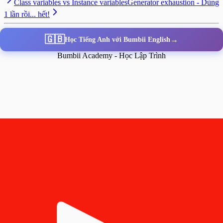
Class variables vs Instance variables
Generator exhaustion - Dùng
1 lần rồi... hết!
🇬🇧
→
Học Tiếng Anh với Bumbii English
Bumbii Academy - Học Lập Trình