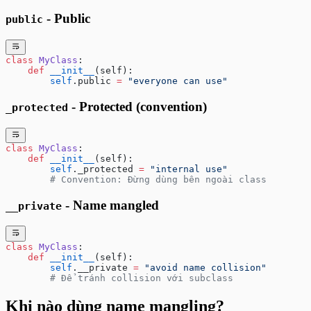
- Public
public
class
 MyClass
:
    def
 __init__
(self):
        self
.public 
=
 "everyone can use"
- Protected (convention)
_protected
class
 MyClass
:
    def
 __init__
(self):
        self
._protected 
=
 "internal use"
        # Convention: Đừng dùng bên ngoài class
- Name mangled
__private
class
 MyClass
:
    def
 __init__
(self):
        self
.__private 
=
 "avoid name collision"
        # Để tránh collision với subclass
Khi nào dùng name mangling?