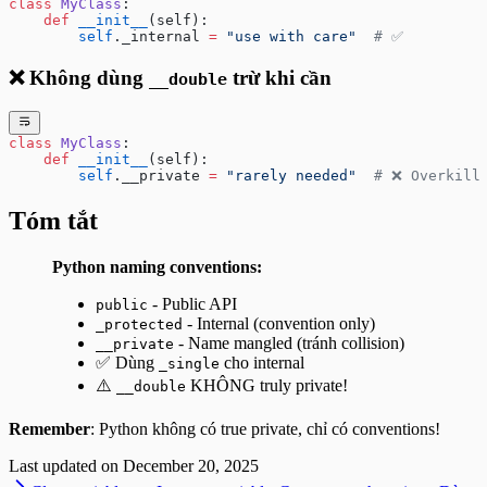
class
 MyClass
:
    def
 __init__
(self):
        self
._internal 
=
 "use with care"
  # ✅
❌ Không dùng
trừ khi cần
__double
class
 MyClass
:
    def
 __init__
(self):
        self
.__private 
=
 "rarely needed"
  # ❌ Overkill
Tóm tắt
Python naming conventions:
- Public API
public
- Internal (convention only)
_protected
- Name mangled (tránh collision)
__private
✅ Dùng
cho internal
_single
⚠️
KHÔNG truly private!
__double
Remember
: Python không có true private, chỉ có conventions!
Last updated on
December 20, 2025