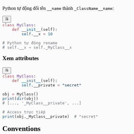
Python tự động đổi tên
thành
:
__name
_ClassName__name
class
 MyClass
:
    def
 __init__
(self):
        self
.__x 
=
 10
# Python tự động rename
# self.__x → self._MyClass__x
Xem attributes
class
 MyClass
:
    def
 __init__
(self):
        self
.__private 
=
 "secret"
obj 
=
 MyClass()
print
(
dir
(obj))
# [..., '_MyClass__private', ...]
# Access trực tiếp
print
(obj._MyClass__private)  
# "secret"
Conventions