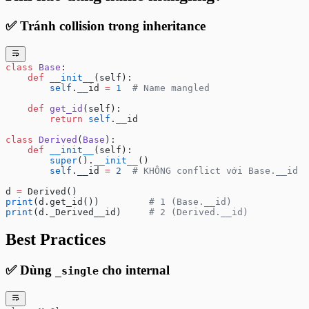
✅ Tránh collision trong inheritance
class
 Base
:
    def
 __init__
(self):
        self
.__id 
=
 1
  # Name mangled
    def
 get_id
(self):
        return
 self
.__id
class
 Derived
(
Base
):
    def
 __init__
(self):
        super
().
__init__
()
        self
.__id 
=
 2
  # KHÔNG conflict với Base.__id
d 
=
 Derived()
print
(d.get_id())         
# 1 (Base.__id)
print
(d._Derived__id)     
# 2 (Derived.__id)
Best Practices
✅ Dùng
cho internal
_single