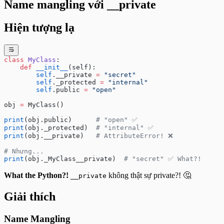
Name mangling với __private
Bài tập Set Comprehension - Cơ bản
Bài tập Set Comprehension - Nâng cao
Bài tập Args & Kwargs - Cơ bản
Hiện tượng lạ
Bài tập Args & Kwargs - Nâng cao
Bài tập Recursion - Cơ bản
Bài tập Recursion - Nâng cao
Bài tập Exception Handling - Cơ bản
class
 MyClass
:
    def
 __init__
(self):
Bài tập Exception Handling - Nâng cao
        self
.__private 
=
 "secret"
Bài tập File Operations - Cơ bản
        self
._protected 
=
 "internal"
Bài tập File Operations - Nâng cao
        self
.public 
=
 "open"
Bài tập CSV - Cơ bản
Bài tập CSV - Nâng cao
obj 
=
 MyClass()
Bài tập Enumerate & Zip - Cơ bản
print
(obj.public)      
# "open" ✅
Bài tập Enumerate & Zip - Nâng cao
print
(obj._protected)  
# "internal" ✅
Bài tập Modules - Cơ bản
print
(obj.__private)   
# AttributeError! ❌
Bài tập Modules - Nâng cao
Bài tập Sử dụng hàm print()
# Nhưng...
print
(obj._MyClass__private)  
# "secret" ✅ What?!
What the Python?!
không thật sự private?! 🤔
__private
Giải thích
Name Mangling