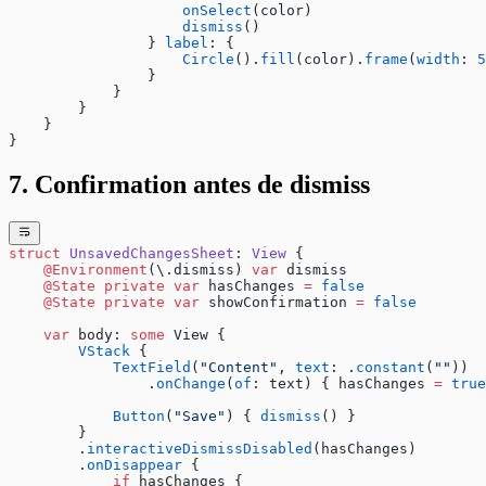
                    onSelect
(color)
                    dismiss
()
                } 
label
: {
                    Circle
().
fill
(color).
frame
(
width
: 
5
                }
            }
        }
    }
}
7. Confirmation antes de dismiss
struct
 UnsavedChangesSheet
: 
View 
{
    @Environment
(\.dismiss) 
var
 dismiss
    @State
 private
 var
 hasChanges 
=
 false
    @State
 private
 var
 showConfirmation 
=
 false
    var
 body: 
some
 View {
        VStack
 {
            TextField
(
"Content"
, 
text
: .
constant
(
""
))
                .
onChange
(
of
: text) { hasChanges 
=
 true
            Button
(
"Save"
) { 
dismiss
() }
        }
        .
interactiveDismissDisabled
(hasChanges)
        .
onDisappear
 {
            if
 hasChanges {