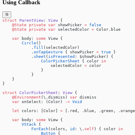
Using Callback
struct
 ParentView
: 
View 
{
    @State
 private
 var
 showPicker 
=
 false
    @State
 private
 var
 selectedColor 
=
 Color.blue
    var
 body: 
some
 View {
        Circle
()
            .
fill
(selectedColor)
            .
onTapGesture
 { showPicker 
=
 true
 }
            .
sheet
(
isPresented
: $showPicker) {
                ColorPickerSheet
 { color 
in
                    selectedColor 
=
 color
                }
            }
    }
}
struct
 ColorPickerSheet
: 
View 
{
    @Environment
(\.dismiss) 
var
 dismiss
    var
 onSelect: (Color) 
->
 Void
    let
 colors: [Color] 
=
 [.red, .blue, .green, .orange
    var
 body: 
some
 View {
        VStack
 {
            ForEach
(colors, 
id
: \.
self
) { color 
in
                Button
 {