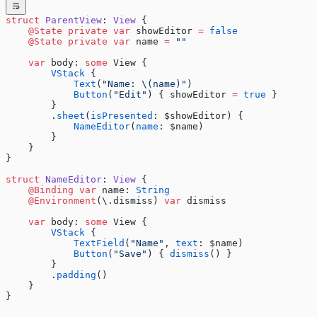
struct
 ParentView
: 
View 
{
    @State
 private
 var
 showEditor 
=
 false
    @State
 private
 var
 name 
=
 ""
    var
 body: 
some
 View {
        VStack
 {
            Text
(
"Name: 
\(name)
"
)
            Button
(
"Edit"
) { showEditor 
=
 true
 }
        }
        .
sheet
(
isPresented
: $showEditor) {
            NameEditor
(
name
: $name)
        }
    }
}
struct
 NameEditor
: 
View 
{
    @Binding
 var
 name: 
String
    @Environment
(\.dismiss) 
var
 dismiss
    var
 body: 
some
 View {
        VStack
 {
            TextField
(
"Name"
, 
text
: $name)
            Button
(
"Save"
) { 
dismiss
() }
        }
        .
padding
()
    }
}