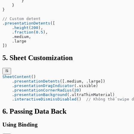
        }
    }
}
// Custom detent
.
presentationDetents
([
    .
height
(
200
),
    .
fraction
(
0.5
),
    .medium,
    .large
])
5. Sheet Customization
SheetContent
()
    .
presentationDetents
([.medium, .large])
    .
presentationDragIndicator
(.visible)
    .
presentationCornerRadius
(
20
)
    .
presentationBackground
(.ultraThinMaterial)
    .
interactiveDismissDisabled
()  
// Không thể swipe d
6. Passing Data Back
Using Binding