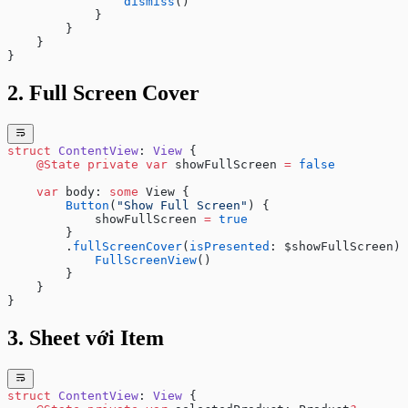
Context Managers (with statement)
                dismiss
()
            }
Regular Expressions
        }
Walrus Operator (:=)
    }
Date and Time (datetime module)
}
Math và Random modules
2. Full Screen Cover
struct
 ContentView
: 
View 
{
    @State
 private
 var
 showFullScreen 
=
 false
    var
 body: 
some
 View {
        Button
(
"Show Full Screen"
) {
            showFullScreen 
=
 true
        }
        .
fullScreenCover
(
isPresented
: $showFullScreen) 
            FullScreenView
()
        }
    }
}
3. Sheet với Item
struct
 ContentView
: 
View 
{