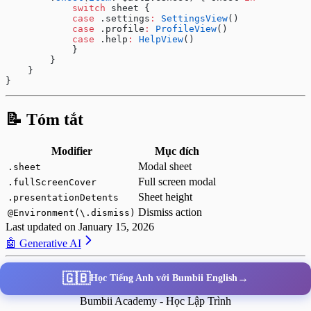
            switch
 sheet {
            case
 .settings
:
 SettingsView
()
            case
 .profile
:
 ProfileView
()
            case
 .help
:
 HelpView
()
            }
        }
    }
}
📝 Tóm tắt
Modifier
Mục đích
Modal sheet
.sheet
Full screen modal
.fullScreenCover
Sheet height
.presentationDetents
Dismiss action
@Environment(\.dismiss)
Last updated on
January 15, 2026
🤖 Generative AI
🇬🇧
→
Học Tiếng Anh với Bumbii English
Bumbii Academy - Học Lập Trình