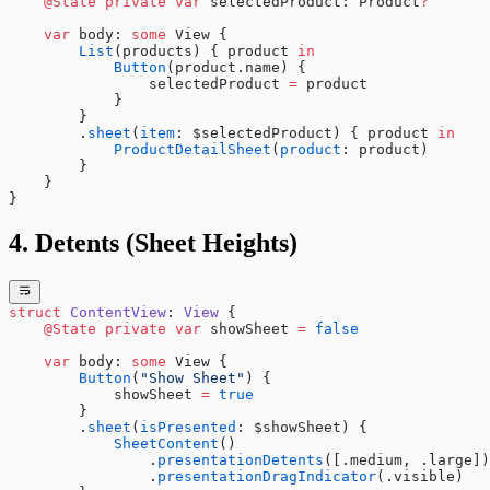
    @State
 private
 var
 selectedProduct: Product
?
    var
 body: 
some
 View {
        List
(products) { product 
in
            Button
(product.name) {
                selectedProduct 
=
 product
            }
        }
        .
sheet
(
item
: $selectedProduct) { product 
in
            ProductDetailSheet
(
product
: product)
        }
    }
}
4. Detents (Sheet Heights)
struct
 ContentView
: 
View 
{
    @State
 private
 var
 showSheet 
=
 false
    var
 body: 
some
 View {
        Button
(
"Show Sheet"
) {
            showSheet 
=
 true
        }
        .
sheet
(
isPresented
: $showSheet) {
            SheetContent
()
                .
presentationDetents
([.medium, .large])
                .
presentationDragIndicator
(.visible)