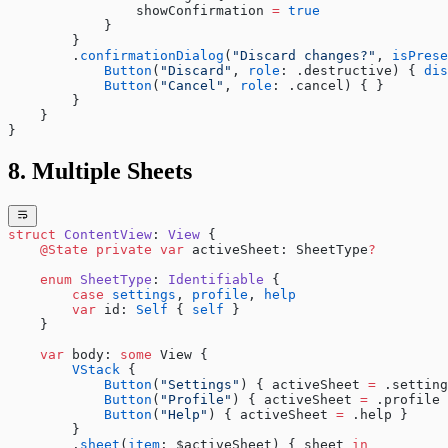
                showConfirmation 
=
 true
            }
        }
        .
confirmationDialog
(
"Discard changes?"
, 
isPrese
            Button
(
"Discard"
, 
role
: .destructive) { 
dis
            Button
(
"Cancel"
, 
role
: .cancel) { }
        }
    }
}
8. Multiple Sheets
struct
 ContentView
: 
View 
{
    @State
 private
 var
 activeSheet: SheetType
?
    enum
 SheetType
: 
Identifiable 
{
        case
 settings
, 
profile
, 
help
        var
 id: 
Self
 { 
self
 }
    }
    var
 body: 
some
 View {
        VStack
 {
            Button
(
"Settings"
) { activeSheet 
=
 .setting
            Button
(
"Profile"
) { activeSheet 
=
 .profile 
            Button
(
"Help"
) { activeSheet 
=
 .help }
        }
        .
sheet
(
item
: $activeSheet) { sheet 
in