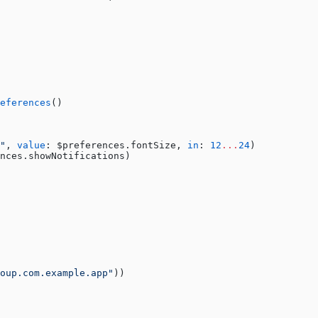
eferences
()
"
, 
value
: $preferences.fontSize, 
in
: 
12
...
24
)
nces.showNotifications)
oup.com.example.app"
))