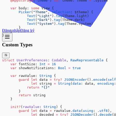
    @AppStorage
(
"theme"
) 
var
 theme: Theme 
=
 .system
    var
 body: 
some
 View {
        Picker
(
"Theme"
, 
selection
: $theme) {
            Text
(
"Light"
).
tag
(Theme.light)
            Text
(
"Dark"
).
tag
(Theme.dark)
            Text
(
"System"
).
tag
(Theme.system)
        }
Đăng nhập
Đăng ký
    }
}
Custom Types
struct
 UserPreferences
: 
Codable
, 
RawRepresentable
 {
    var
 fontSize: 
Int
 =
 16
    var
 showNotifications: 
Bool
 =
 true
    var
 rawValue: 
String
 {
        guard
 let
 data 
=
 try?
 JSONEncoder
().
encode
(
self
              let
 string 
=
 String
(
data
: data, 
encoding
:
            return
 "{}"
        }
        return
 string
    }
    init?
(
rawValue
: 
String
) {
        guard
 let
 data 
=
 rawValue.
data
(
using
: .
utf8
),
              let
 decoded 
=
 try?
 JSONDecoder
().
decode
(U