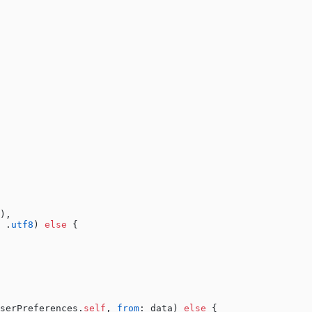
),
 .
utf8
) 
else
 {
serPreferences.
self
, 
from
: data) 
else
 {