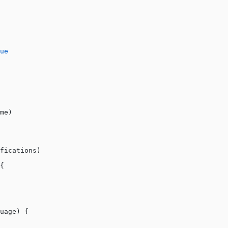
ue
me)
fications)
{
uage) {