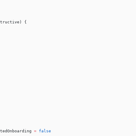
tructive) {
tedOnboarding 
=
 false