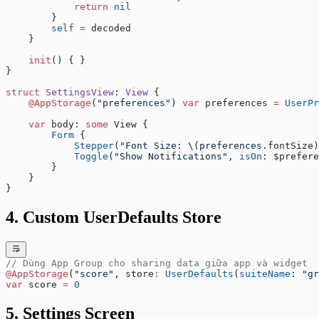
            return
 nil
        }
        self
 =
 decoded
    }
    init
() { }
}
struct
 SettingsView
: 
View 
{
    @AppStorage
(
"preferences"
) 
var
 preferences 
=
 UserPr
    var
 body: 
some
 View {
        Form
 {
            Stepper
(
"Font Size: 
\(preferences.
fontSize
)
            Toggle
(
"Show Notifications"
, 
isOn
: $prefere
        }
    }
}
4. Custom UserDefaults Store
// Dùng App Group cho sharing data giữa app và widget
@AppStorage
(
"score"
, store
:
 UserDefaults
(
suiteName
: 
"gr
var
 score 
=
 0
5. Settings Screen