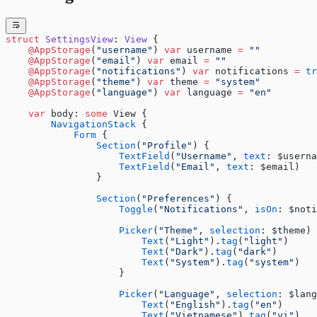
struct
 SettingsView
: 
View 
{
    @AppStorage
(
"username"
) 
var
 username 
=
 ""
    @AppStorage
(
"email"
) 
var
 email 
=
 ""
    @AppStorage
(
"notifications"
) 
var
 notifications 
=
 tr
    @AppStorage
(
"theme"
) 
var
 theme 
=
 "system"
    @AppStorage
(
"language"
) 
var
 language 
=
 "en"
    var
 body: 
some
 View {
        NavigationStack
 {
            Form
 {
                Section
(
"Profile"
) {
                    TextField
(
"Username"
, 
text
: $userna
                    TextField
(
"Email"
, 
text
: $email)
                }
                Section
(
"Preferences"
) {
                    Toggle
(
"Notifications"
, 
isOn
: $noti
                    Picker
(
"Theme"
, 
selection
: $theme) 
                        Text
(
"Light"
).
tag
(
"light"
)
                        Text
(
"Dark"
).
tag
(
"dark"
)
                        Text
(
"System"
).
tag
(
"system"
)
                    }
                    Picker
(
"Language"
, 
selection
: $lang
                        Text
(
"English"
).
tag
(
"en"
)
                        Text
(
"Vietnamese"
).
tag
(
"vi"
)