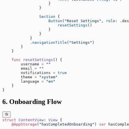
                    }
                }
                Section
 {
                    Button
(
"Reset Settings"
, 
role
: .des
                        resetSettings
()
                    }
                }
            }
            .
navigationTitle
(
"Settings"
)
        }
    }
    func
 resetSettings
() {
        username 
=
 ""
        email 
=
 ""
        notifications 
=
 true
        theme 
=
 "system"
        language 
=
 "en"
    }
}
6. Onboarding Flow
struct
 ContentView
: 
View 
{
    @AppStorage
(
"hasCompletedOnboarding"
) 
var
 hasComple